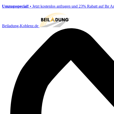
Umzugsspecial!
• Jetzt kostenlos anfragen und 23% Rabatt auf Ihr A
Beiladung-Koblenz.de