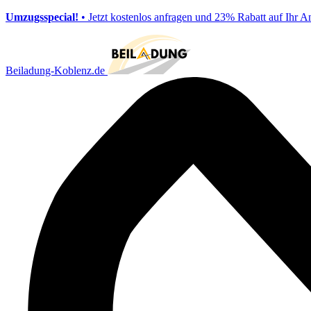
Umzugsspecial!
• Jetzt kostenlos anfragen und 23% Rabatt auf Ihr A
Beiladung-Koblenz.de