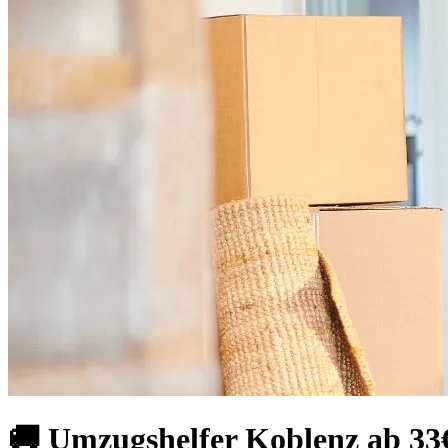
🚚 Umzugshelfer Koblenz ab 33€ -