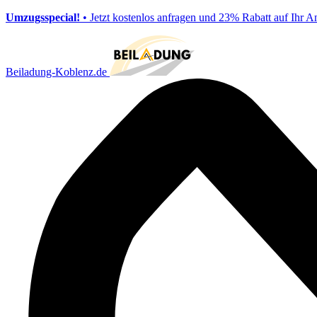
Umzugsspecial!
• Jetzt kostenlos anfragen und 23% Rabatt auf Ihr A
Beiladung-Koblenz.de