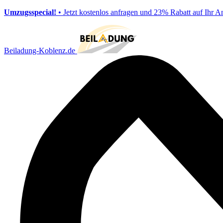
Umzugsspecial!
• Jetzt kostenlos anfragen und 23% Rabatt auf Ihr A
Beiladung-Koblenz.de