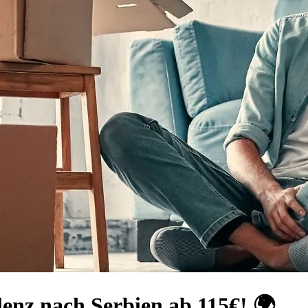
enz nach Serbien ab 115€! 🌍