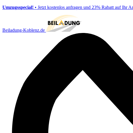
Umzugsspecial!
• Jetzt kostenlos anfragen und 23% Rabatt auf Ihr A
Beiladung-Koblenz.de